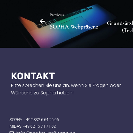
Previous
Grundsätzl
SOPHA Webpräsenz
(Tec
KONTAKT
Bitte sprechen Sie uns an, wenn Sie Fragen oder
Wünsche zu Sopha haben!
SOPHA: +49 2332 6 64 26 96
MIDAS: +49 621 6 71 71 62